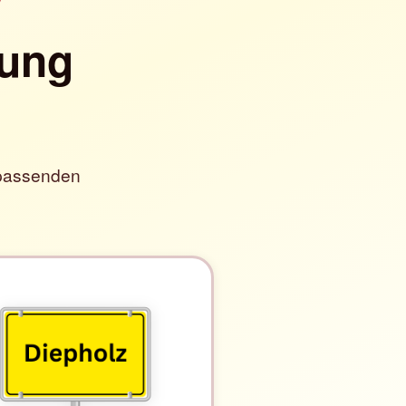
zung
 passenden