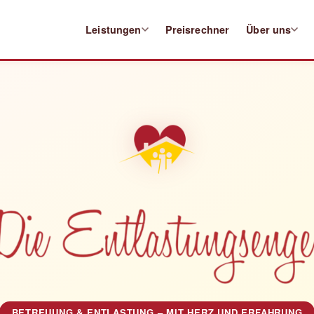
Leistungen
Preisrechner
Über uns
BETREUUNG & ENTLASTUNG – MIT HERZ UND ERFAHRUNG