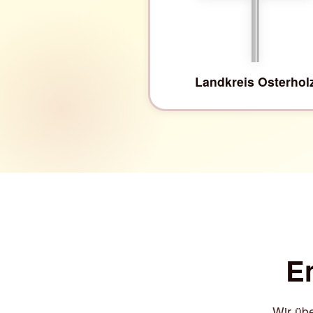
Landkreis Osterhol
En
Wir übe