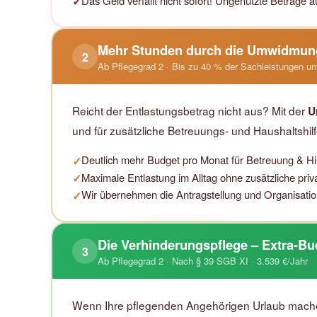
Das Geld verfällt nicht sofort! Ungenutzte Beträge
✓
Mehr Stunden durch die Umwidmun
2
Ab Pflegegrad 2 · Bis zu 40 % der Sachleistungen 
Reicht der Entlastungsbetrag nicht aus? Mit der
U
und für zusätzliche Betreuungs- und Haushaltshil
Deutlich mehr Budget pro Monat für Betreuung & Hil
✓
Maximale Entlastung im Alltag ohne zusätzliche priv
✓
Wir übernehmen die Antragstellung und Organisation 
✓
Die Verhinderungspflege – Extra-Bu
3
Ab Pflegegrad 2 · Nach § 39 SGB XI · 3.539 €/Jahr
Wenn Ihre pflegenden Angehörigen Urlaub machen, 