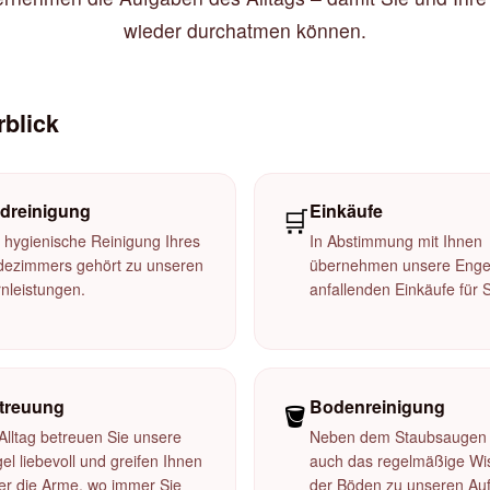
wieder durchatmen können.
rblick
dreinigung
Einkäufe
🛒
 hygienische Reinigung Ihres
In Abstimmung mit Ihnen
dezimmers gehört zu unseren
übernehmen unsere Engel
nleistungen.
anfallenden Einkäufe für S
treuung
Bodenreinigung
🪣
Alltag betreuen Sie unsere
Neben dem Staubsaugen 
el liebevoll und greifen Ihnen
auch das regelmäßige Wi
er die Arme, wo immer Sie
der Böden zu unseren Au