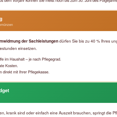
 aus dem Vorjahr können Sie meist noch bis zum 30. Juni des Folgejahr
g
ummünzen
dürfen Sie bis zu 40 % Ihres u
mwidmung der Sachleistungen
festunden einsetzen.
fe im Haushalt – je nach Pflegegrad.
ate Kosten.
direkt mit Ihrer Pflegekasse.
dget
krank sind oder einfach eine Auszeit brauchen, springt die Pfl