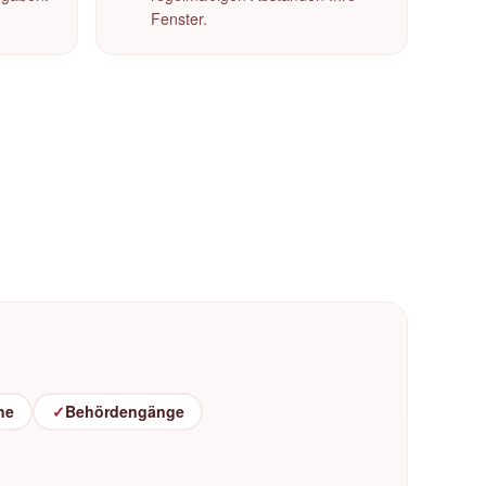
Fenster.
he
✓
Behördengänge