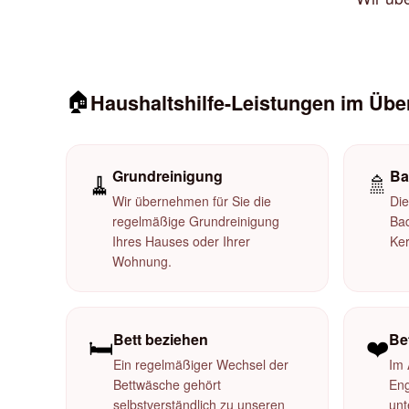
🏠
Haushaltshilfe-Leistungen im Übe
Grundreinigung
Ba
🧹
🚿
Wir übernehmen für Sie die
Die
regelmäßige Grundreinigung
Ba
Ihres Hauses oder Ihrer
Ker
Wohnung.
Bett beziehen
Be
🛏️
❤️
Ein regelmäßiger Wechsel der
Im 
Bettwäsche gehört
Eng
selbstverständlich zu unseren
unt