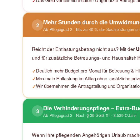
Das Geld verfällt nicht sofort! Ungenutzte Beträge
✓
Mehr Stunden durch die Umwidmun
2
Ab Pflegegrad 2 · Bis zu 40 % der Sachleistungen 
Reicht der Entlastungsbetrag nicht aus? Mit der
U
und für zusätzliche Betreuungs- und Haushaltshil
Deutlich mehr Budget pro Monat für Betreuung & Hil
✓
Maximale Entlastung im Alltag ohne zusätzliche priv
✓
Wir übernehmen die Antragstellung und Organisation 
✓
Die Verhinderungspflege – Extra-Bu
3
Ab Pflegegrad 2 · Nach § 39 SGB XI · 3.539 €/Jahr
Wenn Ihre pflegenden Angehörigen Urlaub machen, 