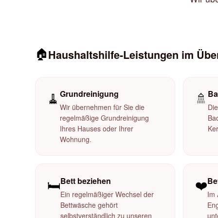
🏠
Haushaltshilfe-Leistungen im Übe
Grundreinigung
Ba
🧹
🚿
Wir übernehmen für Sie die
Die
regelmäßige Grundreinigung
Ba
Ihres Hauses oder Ihrer
Ker
Wohnung.
Bett beziehen
Be
🛏️
❤️
Ein regelmäßiger Wechsel der
Im 
Bettwäsche gehört
Eng
selbstverständlich zu unseren
unt