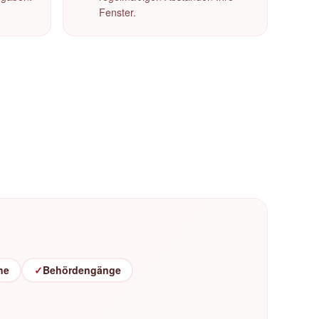
Fenster.
he
✓
Behördengänge