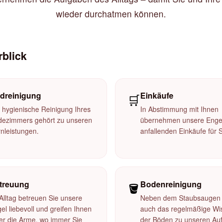
wieder durchatmen können.
rblick
dreinigung
Einkäufe
🛒
 hygienische Reinigung Ihres
In Abstimmung mit Ihnen
dezimmers gehört zu unseren
übernehmen unsere Engel
nleistungen.
anfallenden Einkäufe für S
treuung
Bodenreinigung
🪣
Alltag betreuen Sie unsere
Neben dem Staubsaugen 
el liebevoll und greifen Ihnen
auch das regelmäßige Wi
er die Arme, wo immer Sie
der Böden zu unseren Au