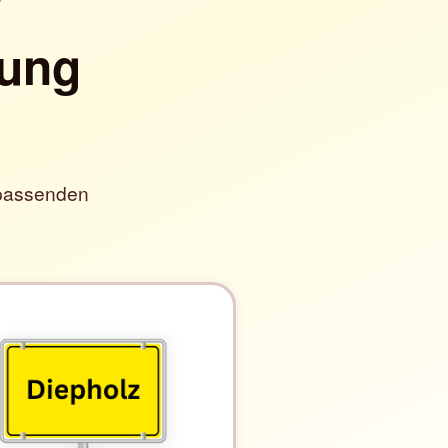
zung
 passenden