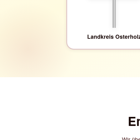
Landkreis Osterhol
En
Wir übe