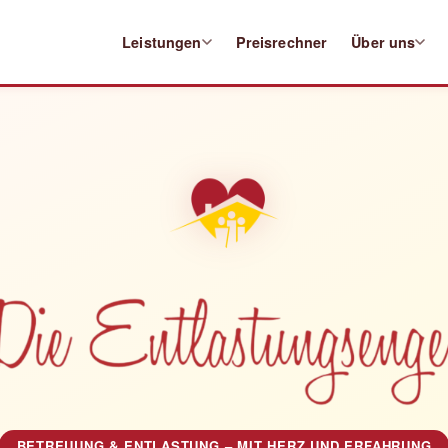
Leistungen
Preisrechner
Über uns
BETREUUNG & ENTLASTUNG – MIT HERZ UND ERFAHRUNG