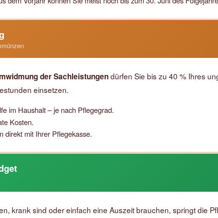
 aus dem Vorjahr können Sie meist noch bis zum 30. Juni des Folgejahr
g
ummünzen
dürfen Sie bis zu 40 % Ihres u
mwidmung der Sachleistungen
festunden einsetzen.
fe im Haushalt – je nach Pflegegrad.
ate Kosten.
direkt mit Ihrer Pflegekasse.
dget
krank sind oder einfach eine Auszeit brauchen, springt die Pfl